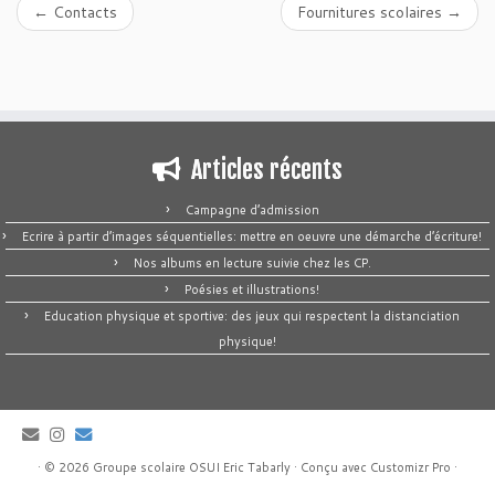
←
Contacts
Fournitures scolaires
→
Articles récents
Campagne d’admission
Ecrire à partir d’images séquentielles: mettre en oeuvre une démarche d’écriture!
Nos albums en lecture suivie chez les CP.
Poésies et illustrations!
Education physique et sportive: des jeux qui respectent la distanciation
physique!
·
© 2026
Groupe scolaire OSUI Eric Tabarly
·
Conçu avec
Customizr Pro
·