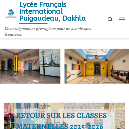
Lycée Français
Skip to content
International
Puigaudeau, Dakhla
Search
Me
Un enseignement prestigieux pour un avenir sans
frontières
RETOUR SUR LES CLASSES
MATERNELLES 2025-2026