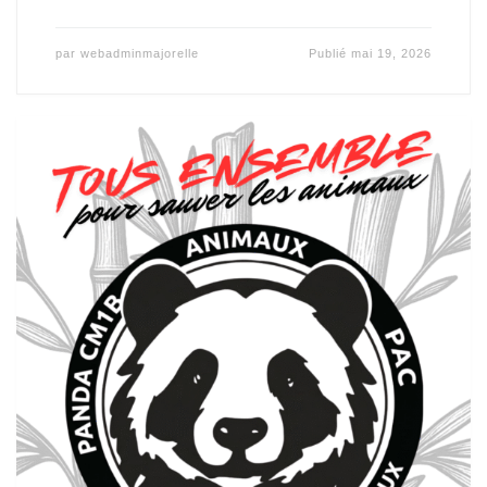
par
webadminmajorelle
Publié
mai 19, 2026