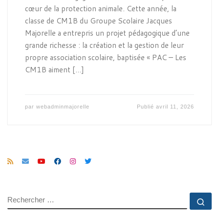
cœur de la protection animale. Cette année, la
classe de CM1B du Groupe Scolaire Jacques
Majorelle a entrepris un projet pédagogique d’une
grande richesse : la création et la gestion de leur
propre association scolaire, baptisée « PAC – Les
CM1B aiment […]
par
webadminmajorelle
Publié
avril 11, 2026
SEARCH
Rec